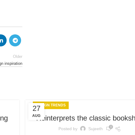
Older
gn inspiration
DESIGN TRENDS
27
AUG
ing
Reinterprets the classic booksh
0
Posted by
Sujeeth