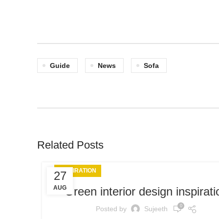
Guide
News
Sofa
Related Posts
INSPIRATION
27
AUG
Green interior design inspirati
0
Posted by
Sujeeth