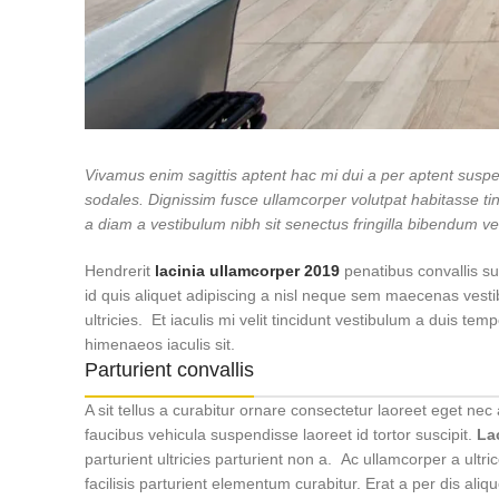
Vivamus enim sagittis aptent hac mi dui a per aptent sus
sodales. Dignissim fusce ullamcorper volutpat habitasse tinc
a diam a vestibulum nibh sit senectus fringilla bibendum v
Hendrerit
lacinia ullamcorper 2019
penatibus convallis s
id quis aliquet adipiscing a nisl neque sem maecenas vesti
ultricies. Et iaculis mi velit tincidunt vestibulum a duis 
himenaeos iaculis sit.
Parturient convallis
A sit tellus a curabitur ornare consectetur laoreet eget 
faucibus vehicula suspendisse laoreet id tortor suscipit.
La
parturient ultricies parturient non a. Ac ullamcorper a u
facilisis parturient elementum curabitur. Erat a per dis ali