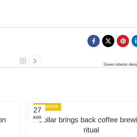
Green interior desi
FURNITURE
27
AUG
on
Collar brings back coffee brew
ritual