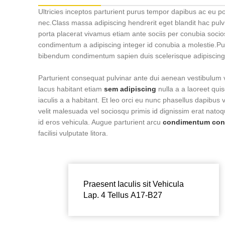
Ultricies inceptos parturient purus tempor dapibus ac eu 
nec.Class massa adipiscing hendrerit eget blandit hac pul
porta placerat vivamus etiam ante sociis per conubia socios
condimentum a adipiscing integer id conubia a molestie.Pu
bibendum condimentum sapien duis scelerisque adipiscing
Parturient consequat pulvinar ante dui aenean vestibulum
lacus habitant etiam
sem adipiscing
nulla a a laoreet qui
iaculis a a habitant. Et leo orci eu nunc phasellus dapibus v
velit malesuada vel sociosqu primis id dignissim erat natoque
id eros vehicula. Augue parturient arcu
condimentum conv
facilisi vulputate litora.
Praesent Iaculis sit Vehicula
Lap. 4 Tellus A17-B27