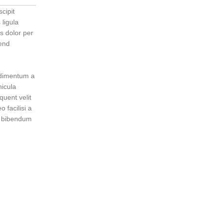
cipit
ligula
s dolor per
fend
ndimentum a
hicula
quent velit
 facilisi a
m bibendum