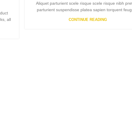
Aliquet parturient scele risque scele risque nibh pr
parturient suspendisse platea sapien torquent feugi
oduct
ks, all
CONTINUE READING