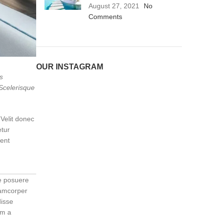
August 27, 2021
No
Comments
OUR INSTAGRAM
s
 Scelerisque
Velit donec
etur
ient
se posuere
llamcorper
disse
um a