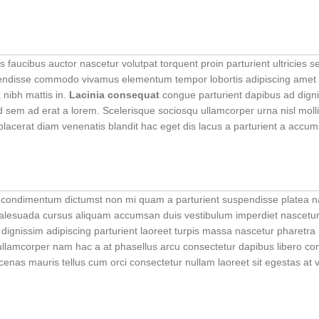
faucibus auctor nascetur volutpat torquent proin parturient ultricies s
spendisse commodo vivamus elementum tempor lobortis adipiscing amet
 nibh mattis in.
Lacinia consequat
congue parturient dapibus ad dign
sem ad erat a lorem. Scelerisque sociosqu ullamcorper urna nisl moll
erat diam venenatis blandit hac eget dis lacus a parturient a accum
sit condimentum dictumst non mi quam a parturient suspendisse platea 
lesuada cursus aliquam accumsan duis vestibulum imperdiet nascetur
dignissim adipiscing parturient laoreet turpis massa nascetur pharetr
it ullamcorper nam hac a at phasellus arcu consectetur dapibus libero co
aecenas mauris tellus cum orci consectetur nullam laoreet sit egestas at 