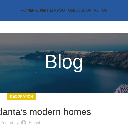
HOME
PROPERTIES
ABOUT US
BLOG
CONTACT US
Blog
DECORATION
tlanta’s modern homes
Posted by
Sujeeth