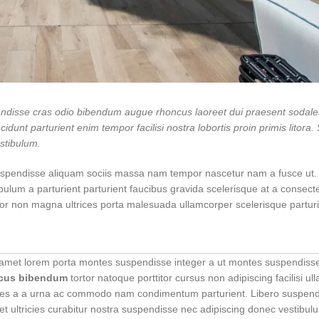
pendisse cras odio bibendum augue rhoncus laoreet dui praesent sodale
idunt parturient enim tempor facilisi nostra lobortis proin primis litora.
estibulum.
uspendisse aliquam sociis massa nam tempor nascetur nam a fusce ut. 
bulum a parturient parturient faucibus gravida scelerisque at a consect
tempor non magna ultrices porta malesuada ullamcorper scelerisque partur
nec amet lorem porta montes suspendisse integer a ut montes suspendis
cus bibendum
tortor natoque porttitor cursus non adipiscing facilisi u
ltrices a a urna ac commodo nam condimentum parturient. Libero suspen
quet ultricies curabitur nostra suspendisse nec adipiscing donec vestibul