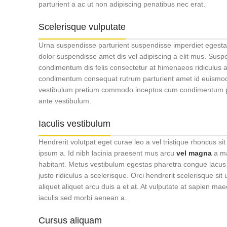
parturient a ac ut non adipiscing penatibus nec erat.
Scelerisque vulputate
Urna suspendisse parturient suspendisse imperdiet egestas 
dolor suspendisse amet dis vel adipiscing a elit mus. Su
condimentum dis felis consectetur at himenaeos ridiculus a
condimentum consequat rutrum parturient amet id euismod 
vestibulum pretium commodo inceptos cum condimentum plac
ante vestibulum.
Iaculis vestibulum
Hendrerit volutpat eget curae leo a vel tristique rhoncus 
ipsum a. Id nibh lacinia praesent mus arcu
vel magna
a ma
habitant. Metus vestibulum egestas pharetra congue lacus 
justo ridiculus a scelerisque. Orci hendrerit scelerisque s
aliquet aliquet arcu duis a et at. At vulputate at sapien m
iaculis sed morbi aenean a.
Cursus aliquam