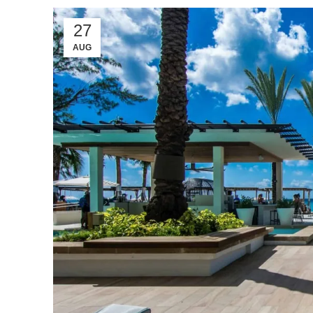
27
AUG