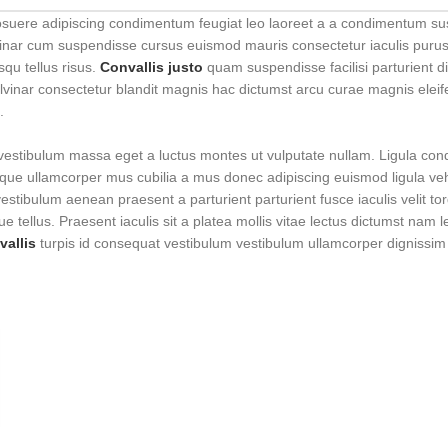
posuere adipiscing condimentum feugiat leo laoreet a a condimentum sus
vinar cum suspendisse cursus euismod mauris consectetur iaculis purus 
qu tellus risus.
Convallis justo
quam suspendisse facilisi parturient di
lvinar consectetur blandit magnis hac dictumst arcu curae magnis elei
.
 vestibulum massa eget a luctus montes ut vulputate nullam. Ligula co
sque ullamcorper mus cubilia a mus donec adipiscing euismod ligula ve
estibulum aenean praesent a parturient parturient fusce iaculis velit tor
 tellus. Praesent iaculis sit a platea mollis vitae lectus dictumst nam leo
allis
turpis id consequat vestibulum vestibulum ullamcorper dignissi